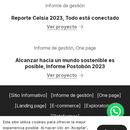
Informe de gestión
Reporte Celsia 2023, Todo está conectado
Ver proyecto
Informe de gestión
,
One page
Alcanzar hacia un mundo sostenible es
posible, Informe Postobón 2023
Ver proyecto
Sitio Informativo
Informe de gestión
One page
Landing page
E-commerce
Exploratorios
Plataformas
Este sitio utiliza cookies para ofrecer la mejor
experiencia posible. Al hacer clic en 'Aceptar',
Copyright © 2026 Simaduse.
Políticas de privacidad
Términos y