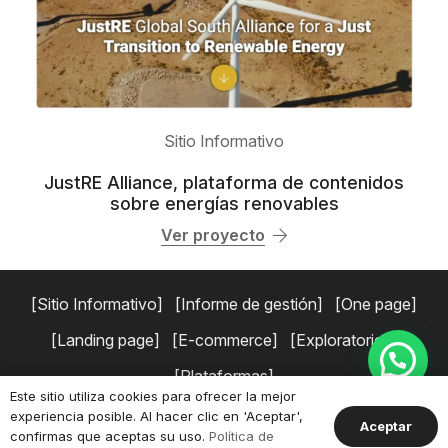
Sitio Informativo
JustRE Alliance, plataforma de contenidos
sobre energías renovables
Ver proyecto
Sitio Informativo
Informe de gestión
One page
Landing page
E-commerce
Exploratorios
Plataformas
Este sitio utiliza cookies para ofrecer la mejor
experiencia posible. Al hacer clic en 'Aceptar',
Copyright © 2026 Simaduse.
Políticas de privacidad
Términos y
Aceptar
confirmas que aceptas su uso.
Política de