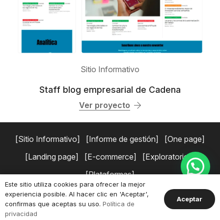
Sitio Informativo
Staff blog empresarial de Cadena
Ver proyecto
Sitio Informativo
Informe de gestión
One page
Landing page
E-commerce
Exploratorios
Plataformas
Este sitio utiliza cookies para ofrecer la mejor
experiencia posible. Al hacer clic en 'Aceptar',
Copyright © 2026 Simaduse.
Políticas de privacidad
Términos y
Aceptar
confirmas que aceptas su uso.
Política de
condiciones.
privacidad