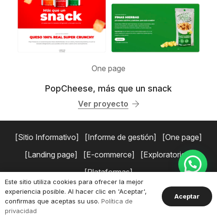
One page
PopCheese, más que un snack
Ver proyecto
Sitio Informativo
Informe de gestión
One page
Landing page
E-commerce
Exploratorios
Plataformas
Este sitio utiliza cookies para ofrecer la mejor
experiencia posible. Al hacer clic en 'Aceptar',
Copyright © 2026 Simaduse.
Políticas de privacidad
Términos y
Aceptar
confirmas que aceptas su uso.
Política de
condiciones.
privacidad