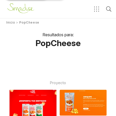
Inicio
>
PopCheese
Resultados para:
PopCheese
Proyecto