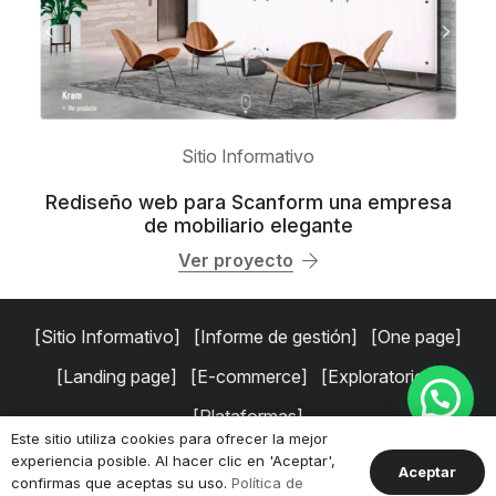
Sitio Informativo
Rediseño web para Scanform una empresa
de mobiliario elegante
Ver proyecto
Sitio Informativo
Informe de gestión
One page
Landing page
E-commerce
Exploratorios
Plataformas
Este sitio utiliza cookies para ofrecer la mejor
experiencia posible. Al hacer clic en 'Aceptar',
Copyright © 2026 Simaduse.
Políticas de privacidad
Términos y
Aceptar
confirmas que aceptas su uso.
Política de