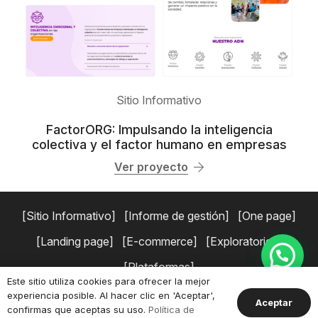
Sitio Informativo
FactorORG: Impulsando la inteligencia
colectiva y el factor humano en empresas
Ver proyecto
Sitio Informativo
Informe de gestión
One page
Landing page
E-commerce
Exploratorios
Plataformas
Este sitio utiliza cookies para ofrecer la mejor
experiencia posible. Al hacer clic en 'Aceptar',
Copyright © 2026 Simaduse.
Políticas de privacidad
Términos y
Aceptar
confirmas que aceptas su uso.
Política de