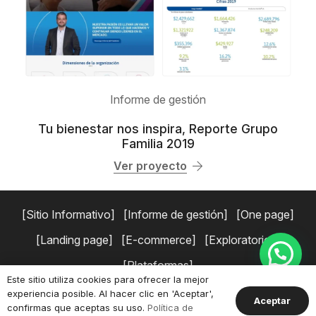
Informe de gestión
Tu bienestar nos inspira, Reporte Grupo
Familia 2019
Ver proyecto
Sitio Informativo
Informe de gestión
One page
Landing page
E-commerce
Exploratorios
Plataformas
Este sitio utiliza cookies para ofrecer la mejor
experiencia posible. Al hacer clic en 'Aceptar',
Copyright © 2026 Simaduse.
Políticas de privacidad
Términos y
Aceptar
confirmas que aceptas su uso.
Política de