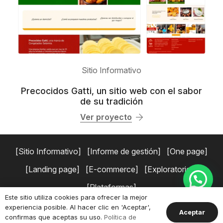
Sitio Informativo
Precocidos Gatti, un sitio web con el sabor
de su tradición
Ver proyecto
Sitio Informativo
Informe de gestión
One page
Landing page
E-commerce
Exploratorios
Plataformas
Este sitio utiliza cookies para ofrecer la mejor
experiencia posible. Al hacer clic en 'Aceptar',
Copyright © 2026 Simaduse.
Políticas de privacidad
Términos y
Aceptar
confirmas que aceptas su uso.
Política de