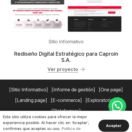
Sitio Informativo
Rediseño Digital Estratégico para Caproin
S.A.
Ver proyecto
Sitio Informativo
Informe de gestión
One page
Landing page
E-commerce
Exploratorios
Plataformas
Este sitio utiliza cookies para ofrecer la mejor
experiencia posible. Al hacer clic en 'Aceptar',
Copyright © 2026 Simaduse.
Políticas de privacidad
Términos y
Aceptar
confirmas que aceptas su uso.
Política de