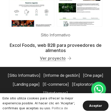
Sitio Informativo
Excol Foods, web B2B para proveedores de
alimentos
Ver proyecto
Sitio Informativo
Informe de gestión
One page
Landing page
E-commerce
Exploratorios
Plataformas
Este sitio utiliza cookies para ofrecer la mejor
experiencia posible. Al hacer clic en 'Aceptar',
Copyright © 2026 Simaduse.
Políticas de privacidad
Términos y
Aceptar
confirmas que aceptas su uso.
Política de