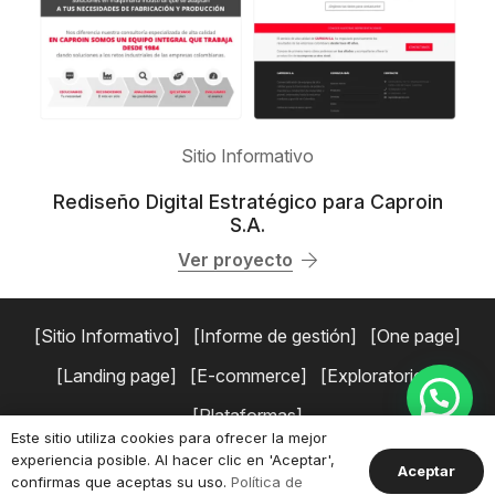
Sitio Informativo
Rediseño Digital Estratégico para Caproin
S.A.
Ver proyecto
Sitio Informativo
Informe de gestión
One page
Landing page
E-commerce
Exploratorios
Plataformas
Este sitio utiliza cookies para ofrecer la mejor
experiencia posible. Al hacer clic en 'Aceptar',
Copyright © 2026 Simaduse.
Políticas de privacidad
Términos y
Aceptar
confirmas que aceptas su uso.
Política de